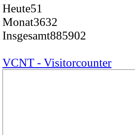
Heute
51
Monat
3632
Insgesamt
885902
VCNT - Visitorcounter